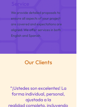
Service
We provide detailed proposals to
ensure all aspects of your project
are covered and expectations are
aligned. We offer services in both
English and Spanish.
Our Clients
“¡Ustedes son excelentes! La
forma individual, personal,
ajustada a la
realidad completa, incluyendo